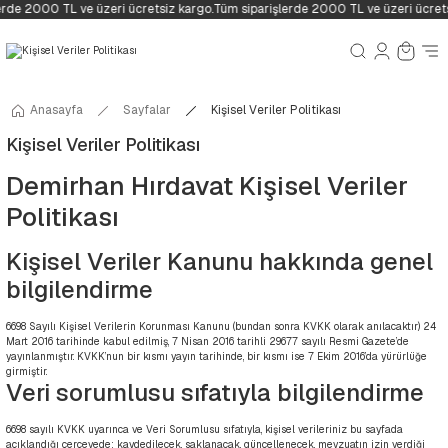
rde 2000 TL ve üzeri ücretsiz kargo.
Tüm siparişlerde 2000 TL ve üzeri ücrets
Anasayfa
Sayfalar
Kişisel Veriler Politikası
Kişisel Veriler Politikası
Demirhan Hırdavat
Kişisel Veriler
Politikası
Kişisel Veriler Kanunu hakkında genel
bilgilendirme
6698 Sayılı Kişisel Verilerin Korunması Kanunu (bundan sonra KVKK olarak anılacaktır) 24
Mart 2016 tarihinde kabul edilmiş, 7 Nisan 2016 tarihli 29677 sayılı Resmi Gazete’de
yayınlanmıştır. KVKK’nun bir kısmı yayın tarihinde, bir kısmı ise 7 Ekim 2016’da yürürlüğe
girmiştir.
Veri sorumlusu sıfatıyla bilgilendirme
6698 sayılı KVKK uyarınca ve Veri Sorumlusu sıfatıyla, kişisel verileriniz bu sayfada
açıklandığı çerçevede; kaydedilecek, saklanacak, güncellenecek, mevzuatın izin verdiği