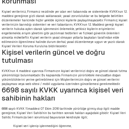
korunması
Kişisel verileriniz, Firmamız nezdinde yer alan veri tabanında ve sistemlerde KVKK’nun 12.
maddesi gereğince gizli olarak saklanacak; yasal zorunluluklar ve bu belgede belirtilen
düzenlemeler haricinde hiçbir şekilde üçüncü kişilerle paylaşılmayacaktır. Firmamız, kişisel
verilerinizin barındığı sistemleri ve veri tabanlarını, KVKK’nun 12. Maddesi gereği kişisel
verilerin hukuka aykırı olarak işlenmesini önlemekle, yetkisiz kişilerin erişimlerini
engellemekle, erişim yönetimi gibi yazılımsal tedbirleri ve fiziksel güvenlik önlemleri
almakla mükelleftir. Kişisel verilerin yasal olmayan yollarla başkaları tarafından elde
edilmesinin öğrenilmesi halinde durum derhal, yasal düzenlemeye uygun ve yazılı olarak
Kişisel Verileri Koruma Kurulu’na bildirilecektir.
Kişisel verilerin güncel ve doğru
tutulması
KVKK’nun 4. maddesi uyarınca Firmamızın kişisel verilerinizi doğru ve güncel olarak tutma
yükümlülüğü bulunmaktadır. Bu kapsamda Firmamızın yürürlükteki mevzuattan doğan
yükümlülüklerini yerine getirebilmesi için Müşterilerimizin doğru ve güncel verilerini
paylaşması veya web sitesi / mobil uygulama üzerinden güncellemesi gerekmektedir.
6698 sayılı KVKK uyarınca kişisel veri
sahibinin hakları
6698 sayılı KVKK 11.maddesi 07 Ekim 2016 tarihinde yürürlüğe girmiş olup ilgili madde
gereğince, Kişisel Veri Sahibi’nin bu tarihten sonraki hakları aşağıdaki gibidir: Kişisel Veri
Sahibi, Firmamıza (veri sorumlusu) başvurarak kendisiyle ilgili;
Kişisel veri işlenip işlenmediğini öğrenme,