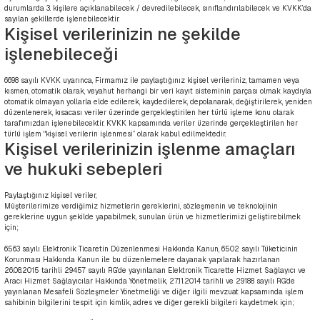
durumlarda 3. kişilere açıklanabilecek / devredilebilecek, sınıflandırılabilecek ve KVKK’da
sayılan şekillerde işlenebilecektir.
Kişisel verilerinizin ne şekilde
işlenebileceği
6698 sayılı KVKK uyarınca, Firmamız ile paylaştığınız kişisel verileriniz, tamamen veya
kısmen, otomatik olarak, veyahut herhangi bir veri kayıt sisteminin parçası olmak kaydıyla
otomatik olmayan yollarla elde edilerek, kaydedilerek, depolanarak, değiştirilerek, yeniden
düzenlenerek, kısacası veriler üzerinde gerçekleştirilen her türlü işleme konu olarak
tarafımızdan işlenebilecektir. KVKK kapsamında veriler üzerinde gerçekleştirilen her
türlü işlem "kişisel verilerin işlenmesi” olarak kabul edilmektedir.
Kişisel verilerinizin işlenme amaçları
ve hukuki sebepleri
Paylaştığınız kişisel veriler,
Müşterilerimize verdiğimiz hizmetlerin gereklerini, sözleşmenin ve teknolojinin
gereklerine uygun şekilde yapabilmek, sunulan ürün ve hizmetlerimizi geliştirebilmek
için;
6563 sayılı Elektronik Ticaretin Düzenlenmesi Hakkında Kanun, 6502 sayılı Tüketicinin
Korunması Hakkında Kanun ile bu düzenlemelere dayanak yapılarak hazırlanan
26.08.2015 tarihli 29457 sayılı RG’de yayınlanan Elektronik Ticarette Hizmet Sağlayıcı ve
Aracı Hizmet Sağlayıcılar Hakkında Yönetmelik, 27.11.2014 tarihli ve 29188 sayılı RG’de
yayınlanan Mesafeli Sözleşmeler Yönetmeliği ve diğer ilgili mevzuat kapsamında işlem
sahibinin bilgilerini tespit için kimlik, adres ve diğer gerekli bilgileri kaydetmek için;