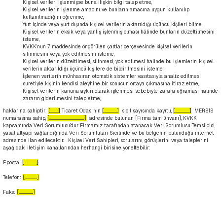
Kişisel verileri işlenmişse buna ilişkin bilgi talep etme,
Kişisel verilerin işlenme amacını ve bunların amacına uygun kullanılıp
kullanılmadığını öğrenme,
Yurt içinde veya yurt dışında kişisel verilerin aktarıldığı üçüncü kişileri bilme,
Kişisel verilerin eksik veya yanlış işlenmiş olması hâlinde bunların düzeltilmesini
isteme,
KVKK’nun 7. maddesinde öngörülen şartlar çerçevesinde kişisel verilerin
silinmesini veya yok edilmesini isteme,
Kişisel verilerin düzeltilmesi, silinmesi, yok edilmesi halinde bu işlemlerin, kişisel
verilerin aktarıldığı üçüncü kişilere de bildirilmesini isteme,
İşlenen verilerin münhasıran otomatik sistemler vasıtasıyla analiz edilmesi
suretiyle kişinin kendisi aleyhine bir sonucun ortaya çıkmasına itiraz etme,
Kişisel verilerin kanuna aykırı olarak işlenmesi sebebiyle zarara uğraması hâlinde
zararın giderilmesini talep etme,
haklarına sahiptir.
[................]
Ticaret Odası’nın
[..........................]
sicil sayısında kayıtlı,
[.............................]
MERSİS
numarasına sahip,
[.......................................................................]
adresinde bulunan [Firma tam ünvanı], KVKK
kapsamında Veri Sorumlusu’dur. Firmamız tarafından atanacak Veri Sorumlusu Temsilcisi,
yasal altyapı sağlandığında Veri Sorumluları Sicilinde ve bu belgenin bulunduğu internet
adresinde ilan edilecektir. Kişisel Veri Sahipleri, sorularını, görüşlerini veya taleplerini
aşağıdaki iletişim kanallarından herhangi birisine yöneltebilir:
E.posta:
[.........................]
Telefon:
[.........................]
Faks:
[.............................]