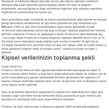
Bankacılık ve Elektronik Ödeme alanında zorunlu olan ödeme sistemleri, elektronik
sözleşme veya kağıt ortamında işleme dayanak olacak tüm kayıt ve belgeleri
düzenlemek; mevzuat gereği ve diğer otoritelerce öngörülen bilgi saklama, raporlama,
bilgilendirme yükümlülüklerine uymak için;
Kamu güvenliğine ilişkin hususlarda ve hukuki uyuşmazlıklarda, talep halinde ve mevzuat
gereği savcılıklara, mahkemelere ve ilgili kamu görevlilerine bilgi verebilmek için;
6698 sayılı KVKK ve ilgili ikincil düzenlemelere uygun olarak işlenecektir. Kişisel
verilerinizin aktarılabileceği üçüncü kişi veya kuruluşlar hakkında bilgilendirme Yukarıda
belirtilen amaçlarla, Firmamız ile paylaştığınız kişisel verilerinizin aktarılabileceği kişi
/ kuruluşlar; başta Firmamızın e-ticaret altyapısını sağlayan IdeaSoft Yazılım San. ve Tic.
A.Ş. olmak üzere, tedarikçiler, kargo şirketleri gibi sunulan hizmetler ile ilgili kişi ve
kuruluşlar, faaliyetlerimizi yürütmek üzere ve/veya Veri İşleyen sıfatı ile hizmet alınan, iş
birliği yaptığımız program ortağı kuruluşları, yurtiçi / yurtdışı kuruluşlar ve diğer 3.
kişilerdir.
Kişisel verilerinizin toplanma şekli
Kişisel verileriniz,
Firmamız internet sitesi ve mobil uygulamalarındaki formlar aracılığıyla ad, soyad, TC
kimlik numarası, adres, telefon, iş veya özel e-posta adresi gibi bilgiler ile; kullanıcı adı ve
şifresi kullanılarak giriş yapılan sayfalardaki tercihleri, gerçekleştirilen işlemlerin IP
kayıtları, tarayıcı tarafından toplanan çerez verileri ile gezinme süre ve detaylarını içeren
veriler, konum verileri şeklinde;
Satış ve pazarlama departmanı çalışanlarımız, şubelerimiz, tedarikçilerimiz, diğer satış
kanalları, kağıt üzerindeki formlar, kartvizitler, dijital pazarlama ve çağrı merkezi gibi
kanallarımız aracılığıyla sözlü, yazılı veya elektronik ortamdan;
Firmamız ile ticari ilişki kurmak, iş başvurusu yapmak, teklif vermek gibi amaçlarla,