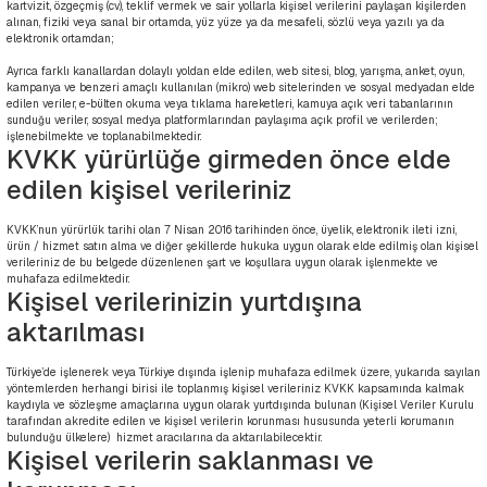
kartvizit, özgeçmiş (cv), teklif vermek ve sair yollarla kişisel verilerini paylaşan kişilerden
alınan, fiziki veya sanal bir ortamda, yüz yüze ya da mesafeli, sözlü veya yazılı ya da
elektronik ortamdan;
Ayrıca farklı kanallardan dolaylı yoldan elde edilen, web sitesi, blog, yarışma, anket, oyun,
kampanya ve benzeri amaçlı kullanılan (mikro) web sitelerinden ve sosyal medyadan elde
edilen veriler, e-bülten okuma veya tıklama hareketleri, kamuya açık veri tabanlarının
sunduğu veriler, sosyal medya platformlarından paylaşıma açık profil ve verilerden;
işlenebilmekte ve toplanabilmektedir.
KVKK yürürlüğe girmeden önce elde
edilen kişisel verileriniz
KVKK’nun yürürlük tarihi olan 7 Nisan 2016 tarihinden önce, üyelik, elektronik ileti izni,
ürün / hizmet satın alma ve diğer şekillerde hukuka uygun olarak elde edilmiş olan kişisel
verileriniz de bu belgede düzenlenen şart ve koşullara uygun olarak işlenmekte ve
muhafaza edilmektedir.
Kişisel verilerinizin yurtdışına
aktarılması
Türkiye’de işlenerek veya Türkiye dışında işlenip muhafaza edilmek üzere, yukarıda sayılan
yöntemlerden herhangi birisi ile toplanmış kişisel verileriniz KVKK kapsamında kalmak
kaydıyla ve sözleşme amaçlarına uygun olarak yurtdışında bulunan (Kişisel Veriler Kurulu
tarafından akredite edilen ve kişisel verilerin korunması hususunda yeterli korumanın
bulunduğu ülkelere) hizmet aracılarına da aktarılabilecektir.
Kişisel verilerin saklanması ve