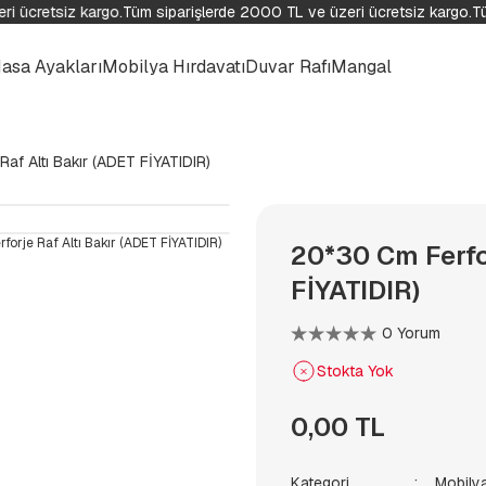
i ücretsiz kargo.
Tüm siparişlerde 2000 TL ve üzeri ücretsiz kargo.
Tü
asa Ayakları
Mobilya Hırdavatı
Duvar Rafı
Mangal
af Altı Bakır (ADET FİYATIDIR)
20*30 Cm Ferfor
FİYATIDIR)
0 Yorum
Stokta Yok
0,00 TL
Kategori
Mobilya