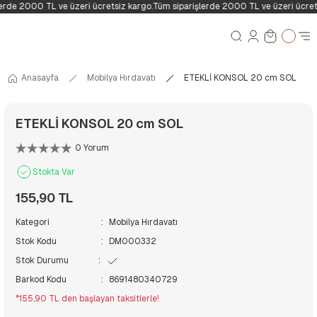
erde 2000 TL ve üzeri ücretsiz kargo.
Tüm siparişlerde 2000 TL ve üzeri ücret
Anasayfa
Mobilya Hırdavatı
ETEKLİ KONSOL 20 cm SOL
ETEKLİ KONSOL 20 cm SOL
0 Yorum
Stokta Var
155,90 TL
Kategori
Mobilya Hırdavatı
Stok Kodu
DM000332
Stok Durumu
Barkod Kodu
8691480340729
*155,90 TL den başlayan taksitlerle!