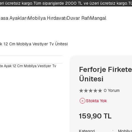
i ücretsiz kargo.
Tüm siparişlerde 2000 TL ve üzeri ücretsiz kargo.
Tü
asa Ayakları
Mobilya Hırdavatı
Duvar Rafı
Mangal
ak 12 Cm Mobilya Vestiyer Tv Ünitesi
Ferforje Firket
Ünitesi
0 Yorum
Stokta Yok
159,90 TL
Kategori
Mobilya