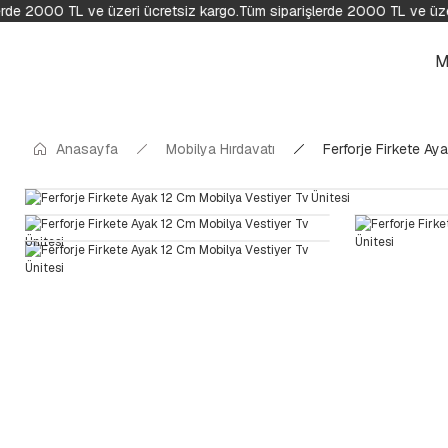
rde 2000 TL ve üzeri ücretsiz kargo.
Tüm siparişlerde 2000 TL ve üzer
M
Anasayfa
Mobilya Hırdavatı
Ferforje Firkete Ay