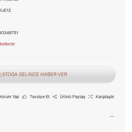
RJE12
80346751
itlerle!
STOĞA GELİNCE HABER VER
Yorum Yap
Tavsiye Et
Ürünü Paylaş
Karşılaştır