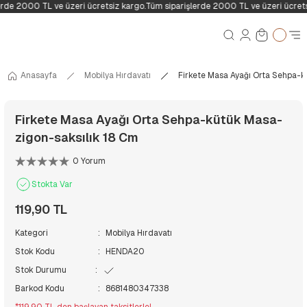
rde 2000 TL ve üzeri ücretsiz kargo.
Tüm siparişlerde 2000 TL ve üzeri ücrets
Anasayfa
Mobilya Hırdavatı
Firkete Masa Ayağı Orta Sehpa-k
Firkete Masa Ayağı Orta Sehpa-kütük Masa-
zigon-saksılık 18 Cm
0 Yorum
Stokta Var
119,90 TL
Kategori
Mobilya Hırdavatı
Stok Kodu
HENDA20
Stok Durumu
Barkod Kodu
8681480347338