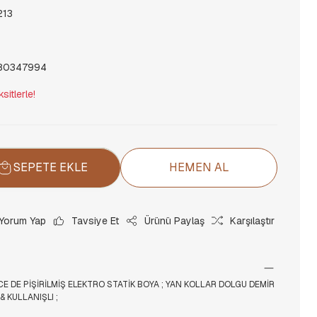
213
80347994
itlerle!
SEPETE EKLE
HEMEN AL
Yorum Yap
Tavsiye Et
Ürünü Paylaş
Karşılaştır
CE DE PİŞİRİLMİŞ ELEKTRO STATİK BOYA ; YAN KOLLAR DOLGU DEMİR
& KULLANIŞLI ;