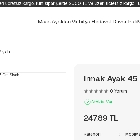
i ücretsiz kargo.
Tüm siparişlerde 2000 TL ve üzeri ücretsiz kargo.
Tüm
Masa Ayakları
Mobilya Hırdavatı
Duvar Rafı
Siyah
Irmak Ayak 45
0 Yorum
Stokta Var
247,89 TL
Kategori
Mobilya