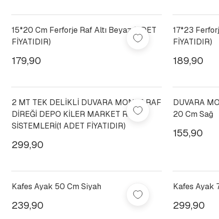
15*20 Cm Ferforje Raf Altı Beyaz (ADET
17*23 Ferfor
FİYATIDIR)
FİYATIDIR)
179,90
189,90
2 MT TEK DELİKLİ DUVARA MONTE RAF
DUVARA MO
DİREĞİ DEPO KİLER MARKET RAF
20 Cm Sağ
SİSTEMLERİ(1 ADET FİYATIDIR)
155,90
299,90
Kafes Ayak 50 Cm Siyah
Kafes Ayak 
239,90
299,90