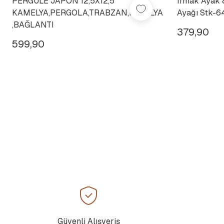
PERGULE JAPON 12,5X12,5
Irmak Ayak 
KAMELYA,PERGOLA,TRABZAN,MOBİLYA
Ayağı Stk-6
,BAĞLANTI
379,90
599,90
Güvenli Alışveriş