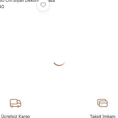
80 Cm Siyah Dekoratif Masa
40
Ücretsiz Kargo
Taksit İmkanı