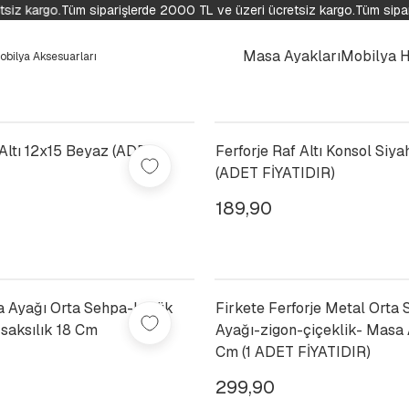
iz kargo.
Tüm siparişlerde 2000 TL ve üzeri ücretsiz kargo.
Tüm sipari
Masa Ayakları
Mobilya H
 Altı 12x15 Beyaz (ADET
Ferforje Raf Altı Konsol Siy
(ADET FİYATIDIR)
189,90
a Ayağı Orta Sehpa-kütük
Firkete Ferforje Metal Orta
saksılık 18 Cm
Ayağı-zigon-çiçeklik- Masa
Cm (1 ADET FİYATIDIR)
299,90