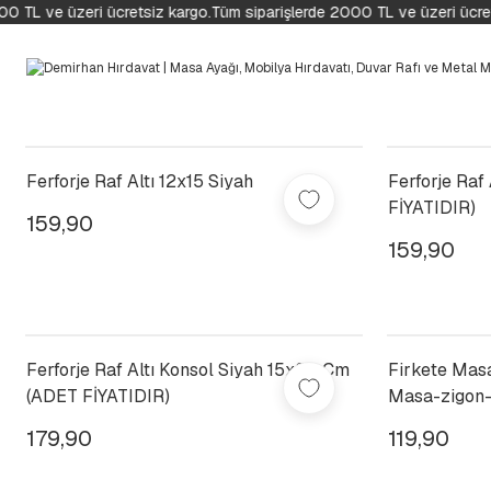
 TL ve üzeri ücretsiz kargo.
Tüm siparişlerde 2000 TL ve üzeri ücrets
Ferforje Raf Altı 12x15 Siyah
Ferforje Raf
FİYATIDIR)
159,90
159,90
Ferforje Raf Altı Konsol Siyah 15x20 Cm
Firkete Mas
(ADET FİYATIDIR)
Masa-zigon-
179,90
119,90