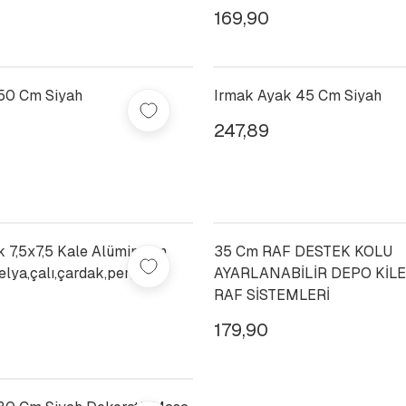
169,90
50 Cm Siyah
Irmak Ayak 45 Cm Siyah
247,89
k 7,5x7,5 Kale Alüminyum
35 Cm RAF DESTEK KOLU
ya,çalı,çardak,pergole,
AYARLANABİLİR DEPO KİL
RAF SİSTEMLERİ
179,90