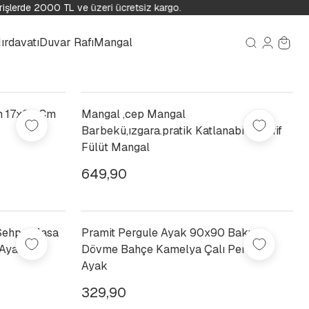
şlerde 2000 TL ve üzeri ücretsiz kargo.
ırdavatı
Duvar Rafı
Mangal
ah 17x23 Cm
Mangal ,cep Mangal
Barbekü,ızgara.pratik Katlanabilir Hafif
Fülüt Mangal
649,90
 Sehpa Masa
Pramit Pergule Ayak 90x90 Bakır
 Ayağı 40
Dövme Bahçe Kamelya Çalı Pergole
Ayak
329,90