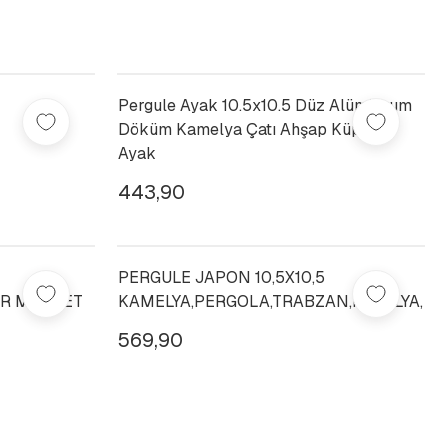
Pergule Ayak 10.5x10.5 Düz Alüminyum
Döküm Kamelya Çatı Ahşap Küpeşte
Ayak
443,90
PERGULE JAPON 10,5X10,5
ER MARKET
KAMELYA,PERGOLA,TRABZAN,MOBİLYA,BA
569,90